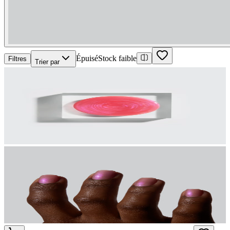
Épuisé
Stock faible
Filtres
Trier par