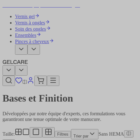
Devenez votre propre artiste des ongles
Vernis gel
Vernis à ongles
Soin des ongles
Ensembles
Pinces à cheveux
Bases et Finition
Développées par notre équipe d'experts, ces formulations vous
garantiront une tenue optimale de votre manucure.
Taille
:
Sans HEMA
Filtres
Trier par