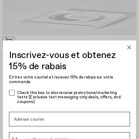
Inscrivez-vous et obtenez
Gel de finition mat
20,00 $ US
15% de rabais
Entrez votre courriel et recevez 15% de rabais sur votre
commande.
Check this box to also receive promotional marketing
texts (Exclusive text messaging-only deals, offers, and
coupons).
Phone Number