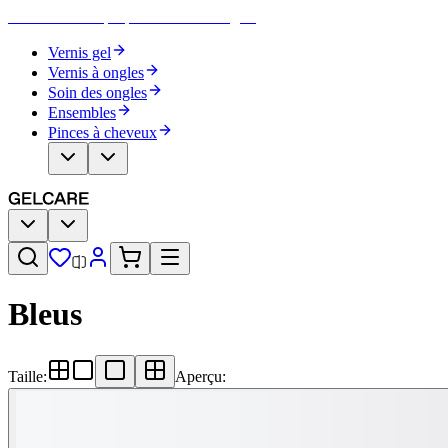
Devenez votre propre artiste des ongles
Vernis gel
Vernis à ongles
Soin des ongles
Ensembles
Pinces à cheveux
Bleus
Taille
:
Aperçu
: