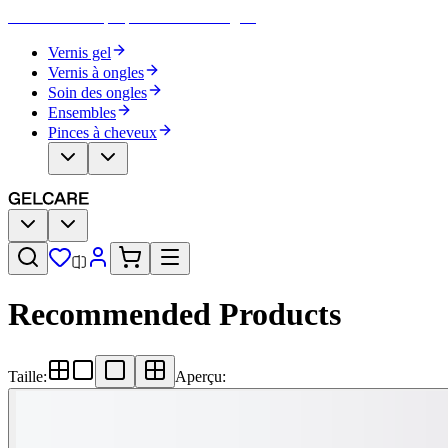
Devenez votre propre artiste des ongles
Vernis gel
Vernis à ongles
Soin des ongles
Ensembles
Pinces à cheveux
Recommended Products
Taille
:
Aperçu
: