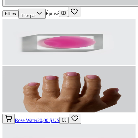
Épuisé
Filtres
Trier par
Rose Water
20,00 $ US