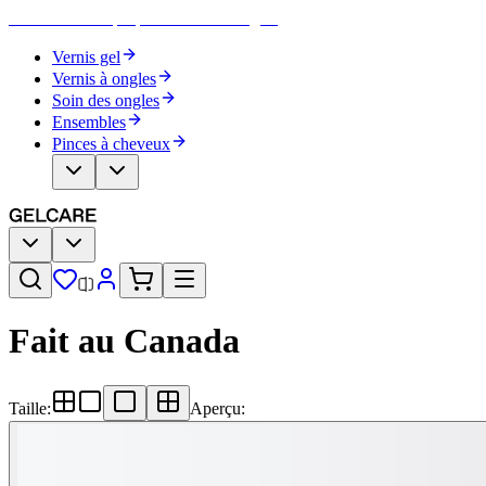
Devenez votre propre artiste des ongles
Vernis gel
Vernis à ongles
Soin des ongles
Ensembles
Pinces à cheveux
Fait au Canada
Taille
:
Aperçu
: