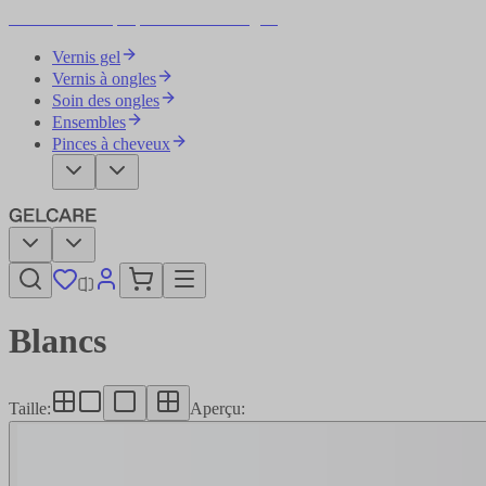
Devenez votre propre artiste des ongles
Vernis gel
Vernis à ongles
Soin des ongles
Ensembles
Pinces à cheveux
Blancs
Taille
:
Aperçu
: