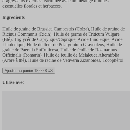
d’agresseurs externes. Parfumée avec un mélange d’huiles
essentielles florales et herbacées.
Ingrédients
Huile de graine de Brassica Campestris (Colza), Huile de graine de
Ricinus Communis (Ricin), Huile de germe de Triticum Vulgare
(Blé), Triglycéride Caprylique/Caprique, Acide Linoléique, Acide
Linolénique, Huile de fleur de Pelargonium Graveolens, Huile de
graine de Paeonia Suffruticosa, Huile de feuille de Rosmarinus
Officinalis (Romarin), Huile de feuille de Melaleuca Alternifolia
(Arbre à thé), Huile de racine de Vetiveria Zizanoides, Tocophérol
Ajouter au panier
-
18,00 $ US
Utilisé avec