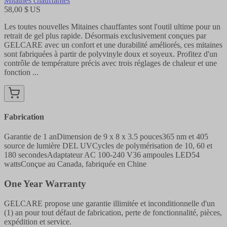
Mitaines chauffantes
58,00 $ US
Les toutes nouvelles Mitaines chauffantes sont l'outil ultime pour un
retrait de gel plus rapide. Désormais exclusivement conçues par
GELCARE avec un confort et une durabilité améliorés, ces mitaines
sont fabriquées à partir de polyvinyle doux et soyeux. Profitez d'un
contrôle de température précis avec trois réglages de chaleur et une
fonction ...
Fabrication
Garantie de 1 an
Dimension de 9 x 8 x 3.5 pouces
365 nm et 405
source de lumière DEL UV
Cycles de polymérisation de 10, 60 et
180 secondes
Adaptateur AC 100-240 V
36 ampoules LED
54
watts
Conçue au Canada, fabriquée en Chine
One Year Warranty
GELCARE propose une garantie illimitée et inconditionnelle d'un
(1) an pour tout défaut de fabrication, perte de fonctionnalité, pièces,
expédition et service.