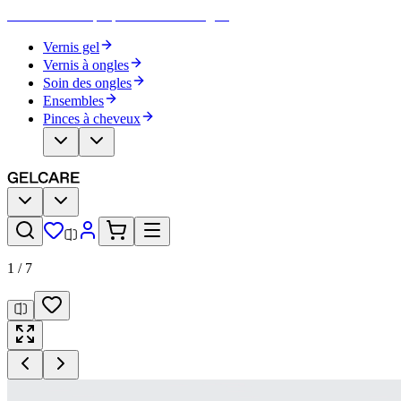
Devenez votre propre artiste des ongles
Vernis gel
Vernis à ongles
Soin des ongles
Ensembles
Pinces à cheveux
1
/
7