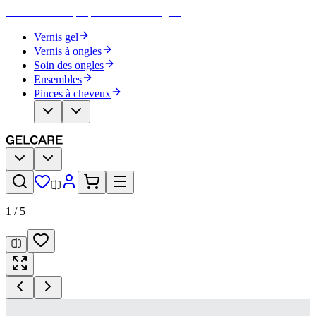
Devenez votre propre artiste des ongles
Vernis gel
Vernis à ongles
Soin des ongles
Ensembles
Pinces à cheveux
1
/
5