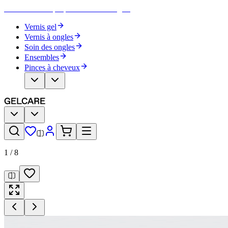
Devenez votre propre artiste des ongles
Vernis gel
Vernis à ongles
Soin des ongles
Ensembles
Pinces à cheveux
1
/
8