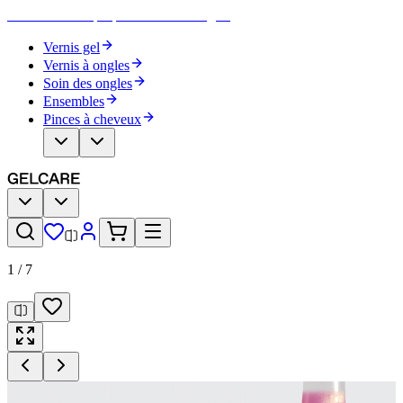
Devenez votre propre artiste des ongles
Vernis gel
Vernis à ongles
Soin des ongles
Ensembles
Pinces à cheveux
1
/
7