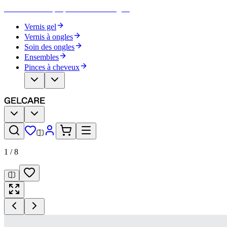
Devenez votre propre artiste des ongles
Vernis gel
Vernis à ongles
Soin des ongles
Ensembles
Pinces à cheveux
1
/
8