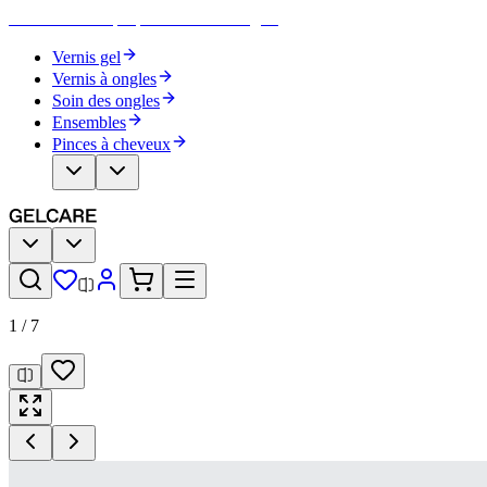
Devenez votre propre artiste des ongles
Vernis gel
Vernis à ongles
Soin des ongles
Ensembles
Pinces à cheveux
1
/
7